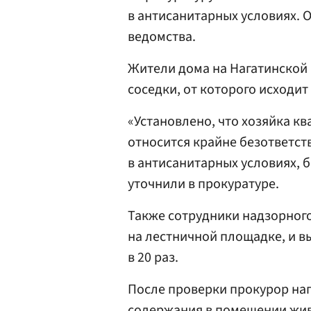
в антисанитарных условиях. 
ведомства.
Жители дома на Нагатинской
соседки, от которого исходит
«Установлено, что хозяйка к
относится крайне безответст
в антисанитарных условиях, б
уточнили в прокуратуре.
Также сотрудники надзорног
на лестничной площадке, и в
в 20 раз.
После проверки прокурор нап
содержания в помещении жив