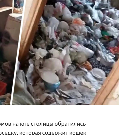
омов на юге столицы обратились
соседку, которая содержит кошек