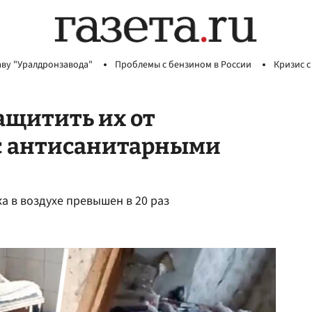
аву "Уралдронзавода"
Проблемы с бензином в России
Кризис с
ащитить их от
с антисанитарными
а в воздухе превышен в 20 раз