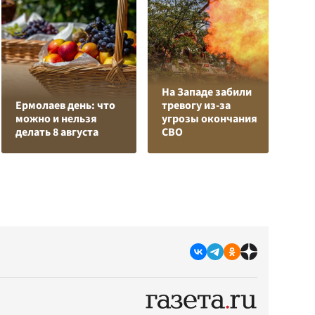
На Западе забили
К
Ермолаев день: что
тревогу из-за
Л
можно и нельзя
угрозы окончания
К
делать 8 августа
СВО
с