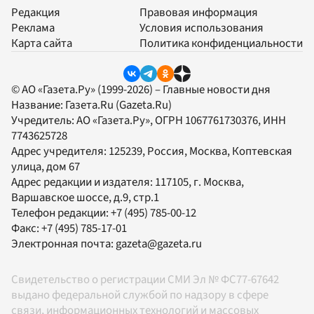
Редакция
Правовая информация
Реклама
Условия использования
Карта сайта
Политика конфиденциальности
© АО «Газета.Ру» (1999-2026) – Главные новости дня
Название:
Газета.Ru
(Gazeta.Ru)
Учредитель:
АО «Газета.Ру»
, ОГРН 1067761730376, ИНН
7743625728
Адрес учредителя: 125239, Россия, Москва, Коптевская
улица, дом 67
Адрес редакции и издателя:
117105
, г.
Москва
,
Варшавское шоссе, д.9, стр.1
Телефон редакции:
+7 (495) 785-00-12
Факс:
+7 (495) 785-17-01
Электронная почта:
gazeta@gazeta.ru
Свидетельство о регистрации СМИ Эл № ФС77-67642
выдано федеральной службой по надзору в сфере
связи, информационных технологий и массовых