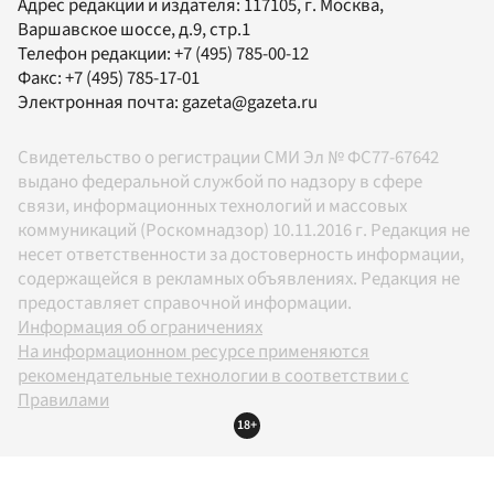
Адрес редакции и издателя:
117105
, г.
Москва
,
Варшавское шоссе, д.9, стр.1
Телефон редакции:
+7 (495) 785-00-12
Факс:
+7 (495) 785-17-01
Электронная почта:
gazeta@gazeta.ru
Свидетельство о регистрации СМИ Эл № ФС77-67642
выдано федеральной службой по надзору в сфере
связи, информационных технологий и массовых
коммуникаций (Роскомнадзор) 10.11.2016 г. Редакция не
несет ответственности за достоверность информации,
содержащейся в рекламных объявлениях. Редакция не
предоставляет справочной информации.
Информация об ограничениях
На информационном ресурсе применяются
рекомендательные технологии в соответствии с
Правилами
18+