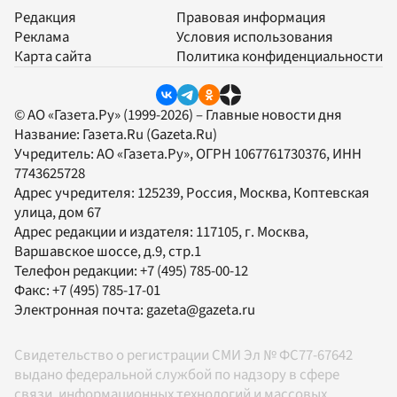
Редакция
Правовая информация
Реклама
Условия использования
Карта сайта
Политика конфиденциальности
© АО «Газета.Ру» (1999-2026) – Главные новости дня
Название:
Газета.Ru
(Gazeta.Ru)
Учредитель:
АО «Газета.Ру»
, ОГРН 1067761730376, ИНН
7743625728
Адрес учредителя: 125239, Россия, Москва, Коптевская
улица, дом 67
Адрес редакции и издателя:
117105
, г.
Москва
,
Варшавское шоссе, д.9, стр.1
Телефон редакции:
+7 (495) 785-00-12
Факс:
+7 (495) 785-17-01
Электронная почта:
gazeta@gazeta.ru
Свидетельство о регистрации СМИ Эл № ФС77-67642
выдано федеральной службой по надзору в сфере
связи, информационных технологий и массовых