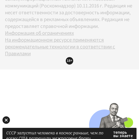
коммуникаций (Роскомнадзор) 10.11.2016 г. Редакция не
несет ответственности за достоверность информации,
содержащейся в рекламных объявлениях. Редакция не
предоставляет справочной информации.
Информация об ограничениях
На информационном ресурсе применяются
рекомендательные технологии в соответствии с
Правилами
18+
СССР запустил человека в космос раньше, чем по
всему США разрешили межрасовые браки