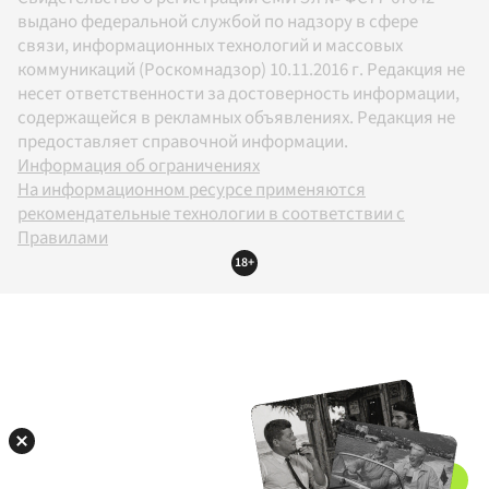
выдано федеральной службой по надзору в сфере
связи, информационных технологий и массовых
коммуникаций (Роскомнадзор) 10.11.2016 г. Редакция не
несет ответственности за достоверность информации,
содержащейся в рекламных объявлениях. Редакция не
предоставляет справочной информации.
Информация об ограничениях
На информационном ресурсе применяются
рекомендательные технологии в соответствии с
Правилами
18+