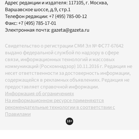
Адрес редакции и издателя:
117105
, г.
Москва
,
Варшавское шоссе, д.9, стр.1
Телефон редакции:
+7 (495) 785-00-12
Факс:
+7 (495) 785-17-01
Электронная почта:
gazeta@gazeta.ru
Свидетельство о регистрации СМИ Эл № ФС77-67642
выдано федеральной службой по надзору в сфере
связи, информационных технологий и массовых
коммуникаций (Роскомнадзор) 10.11.2016 г. Редакция не
несет ответственности за достоверность информации,
содержащейся в рекламных объявлениях. Редакция не
предоставляет справочной информации.
Информация об ограничениях
На информационном ресурсе применяются
рекомендательные технологии в соответствии с
Правилами
18+