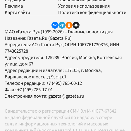
Реклама
Условия использования
Карта сайта
Политика конфиденциальности
© АО «Газета.Ру» (1999-2026) – Главные новости дня
Название:
Газета.Ru
(Gazeta.Ru)
Учредитель:
АО «Газета.Ру»
, ОГРН 1067761730376, ИНН
7743625728
Адрес учредителя: 125239, Россия, Москва, Коптевская
улица, дом 67
Адрес редакции и издателя:
117105
, г.
Москва
,
Варшавское шоссе, д.9, стр.1
Телефон редакции:
+7 (495) 785-00-12
Факс:
+7 (495) 785-17-01
Электронная почта:
gazeta@gazeta.ru
Свидетельство о регистрации СМИ Эл № ФС77-67642
выдано федеральной службой по надзору в сфере
связи, информационных технологий и массовых
коммуникаций (Роскомнадзор) 10.11.2016 г. Редакция не