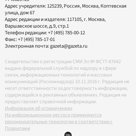
Адрес учредителя: 125239, Россия, Москва, Коптевская
улица, дом 67
Адрес редакции и издателя:
117105
, г.
Москва
,
Варшавское шоссе, д.9, стр.1
Телефон редакции:
+7 (495) 785-00-12
Факс:
+7 (495) 785-17-01
Электронная почта:
gazeta@gazeta.ru
Свидетельство о регистрации СМИ Эл № ФС77-67642
выдано федеральной службой по надзору в сфере
связи, информационных технологий и массовых
коммуникаций (Роскомнадзор) 10.11.2016 г. Редакция не
несет ответственности за достоверность информации,
содержащейся в рекламных объявлениях. Редакция не
предоставляет справочной информации.
Информация об ограничениях
На информационном ресурсе применяются
рекомендательные технологии в соответствии с
Правилами
18+