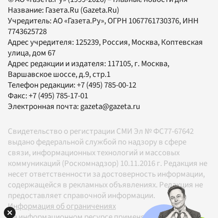
Название:
Газета.Ru
(Gazeta.Ru)
Учредитель:
АО «Газета.Ру»
, ОГРН 1067761730376, ИНН
7743625728
Адрес учредителя: 125239, Россия, Москва, Коптевская
улица, дом 67
Адрес редакции и издателя:
117105
, г.
Москва
,
Варшавское шоссе, д.9, стр.1
Телефон редакции:
+7 (495) 785-00-12
Факс:
+7 (495) 785-17-01
Электронная почта:
gazeta@gazeta.ru
Свидетельство о регистрации СМИ Эл № ФС77-67642
выдано федеральной службой по надзору в сфере
связи, информационных технологий и массовых
коммуникаций (Роскомнадзор) 10.11.2016 г. Редакция не
несет ответственности за достоверность информации,
содержащейся в рекламных объявлениях. Редакция не
предоставляет справочной информации.
Информация об ограничениях
На информационном ресурсе применяются