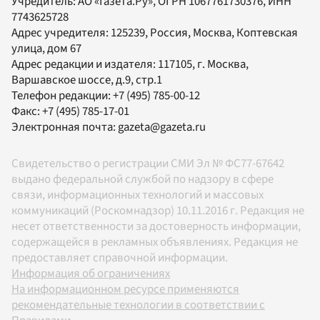
Учредитель:
АО «Газета.Ру»
, ОГРН 1067761730376, ИНН
7743625728
Адрес учредителя: 125239, Россия, Москва, Коптевская
улица, дом 67
Адрес редакции и издателя:
117105
, г.
Москва
,
Варшавское шоссе, д.9, стр.1
Телефон редакции:
+7 (495) 785-00-12
Факс:
+7 (495) 785-17-01
Электронная почта:
gazeta@gazeta.ru
Свидетельство о регистрации СМИ Эл № ФС77-67642
выдано федеральной службой по надзору в сфере
связи, информационных технологий и массовых
коммуникаций (Роскомнадзор) 10.11.2016 г. Редакция не
несет ответственности за достоверность информации,
содержащейся в рекламных объявлениях. Редакция не
предоставляет справочной информации.
Информация об ограничениях
На информационном ресурсе применяются
рекомендательные технологии в соответствии с