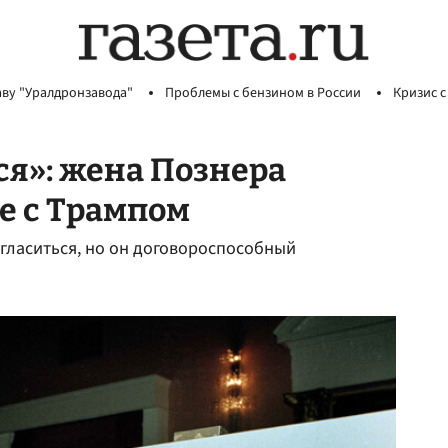
аву "Уралдронзавода"
Проблемы с бензином в России
Кризис с
ся»: жена Познера
е с Трампом
огласиться, но он договороспособный