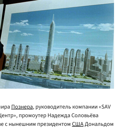
мира
Познера
, руководитель компании «SAV
-Центр», промоутер Надежда Соловьёва
тве с нынешним президентом
США
Дональдом