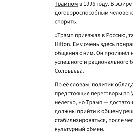
Трампом
в 1996 году. В эфир
договороспособным человеком
спорить.
«Трамп приезжал в Россию, та
Hilton. Ему очень здесь пон
общения с ним. Он произвёл 
успешного и рационального 
Соловьёва.
По её словам, политик облад
предстоящие переговоры по
нелегко, но Трамп — достато
должны прийти к общему реш
стабилизироваться, после че
культурный обмен.