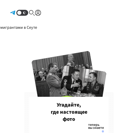
Авторизоваться
 мигрантами в Сеуте
Угадайте,
где настоящее
фото