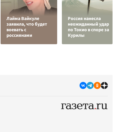
Лайма Вайкуле
Россия нанесла
З
заявила, что будет
неожиданный удар
ц
воевать с
по Токио в споре за
р
россиянами
Курилы
«