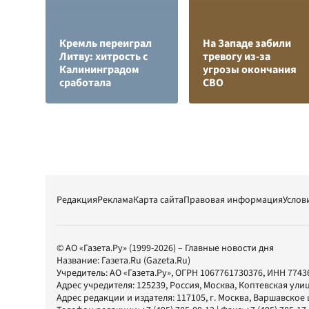
Кремль переиграл
На Западе забили
Литву: хитрость с
тревогу из-за
Калининградом
угрозы окончания
сработала
СВО
Редакция
Реклама
Карта сайта
Правовая информация
Услов
© АО «Газета.Ру» (1999-2026) – Главные новости дня
Название:
Газета.Ru
(Gazeta.Ru)
Учредитель:
АО «Газета.Ру»
, ОГРН 1067761730376, ИНН 7743
Адрес учредителя: 125239, Россия, Москва, Коптевская улиц
Адрес редакции и издателя:
117105
, г.
Москва
,
Варшавское шо