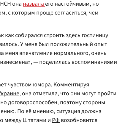
е НСН она
назвала
его настойчивым, но
, с которым проще согласиться, чем
к как собирался строить здесь гостиницу
равилось. У меня был положительный опыт
на меня впечатление нормального, очень
бизнесмена», — поделилась воспоминаниями
ает чувством юмора. Комментируя
Украине
, она отметила, что они могут пройти
чно договороспособен, поэтому стороны
ению. По её мнению, ситуация должна
го между Штатами и
РФ
возобновится