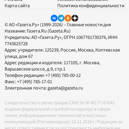
Карта сайта
Политика конфиденциальности
© АО «Газета.Ру» (1999-2026) – Главные новости дня
Название:
Газета.Ru
(Gazeta.Ru)
Учредитель:
АО «Газета.Ру»
, ОГРН 1067761730376, ИНН
7743625728
Адрес учредителя: 125239, Россия, Москва, Коптевская
улица, дом 67
Адрес редакции и издателя:
117105
, г.
Москва
,
Варшавское шоссе, д.9, стр.1
Телефон редакции:
+7 (495) 785-00-12
Факс:
+7 (495) 785-17-01
Электронная почта:
gazeta@gazeta.ru
Свидетельство о регистрации СМИ Эл № ФС77-67642
выдано федеральной службой по надзору в сфере
связи, информационных технологий и массовых
коммуникаций (Роскомнадзор) 10.11.2016 г. Редакция не
несет ответственности за достоверность информации,