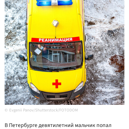
Evgenii Panov/Shutterstock/FOTODOM
В Петербурге девятилетний мальчик попал