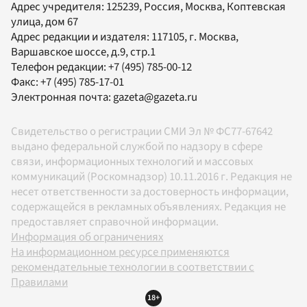
Адрес учредителя: 125239, Россия, Москва, Коптевская
улица, дом 67
Адрес редакции и издателя:
117105
, г.
Москва
,
Варшавское шоссе, д.9, стр.1
Телефон редакции:
+7 (495) 785-00-12
Факс:
+7 (495) 785-17-01
Электронная почта:
gazeta@gazeta.ru
Свидетельство о регистрации СМИ Эл № ФС77-67642
выдано федеральной службой по надзору в сфере
связи, информационных технологий и массовых
коммуникаций (Роскомнадзор) 10.11.2016 г. Редакция не
несет ответственности за достоверность информации,
содержащейся в рекламных объявлениях. Редакция не
предоставляет справочной информации.
Информация об ограничениях
На информационном ресурсе применяются
рекомендательные технологии в соответствии с
Правилами
18+