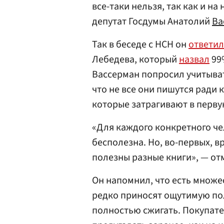
все-таки нельзя, так как и на
депутат Госдумы Анатолий
Ва
Так в беседе с НСН он
ответи
Лебедева, который
назвал
99%
Вассерман попросил учитыват
что не все они пишутся ради 
которые затрагивают в перву
«Для каждого конкретного че
бесполезна. Но, во-первых, в
полезны разные книги», — от
Он напомнил, что есть множе
редко приносят ощутимую поль
полностью сжигать. Покупател