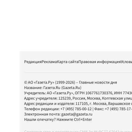
Редакция
Реклама
Карта сайта
Правовая информация
Услов
© АО «Газета.Ру» (1999-2026) – Главные новости дня
Название:
Газета.Ru
(Gazeta.Ru)
Учредитель:
АО «Газета.Ру»
, ОГРН 1067761730376, ИНН 7743
Адрес учредителя: 125239, Россия, Москва, Коптевская улиц
Адрес редакции и издателя:
117105
, г.
Москва
,
Варшавское шо
Телефон редакции:
+7 (495) 785-00-12
| Факс:
+7 (495) 785-17
Электронная почта:
gazeta@gazeta.ru
Нашли опечатку? Нажмите Ctrl+Enter