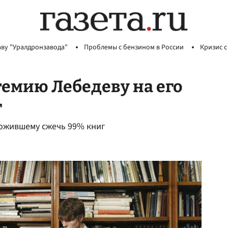
аву "Уралдронзавода"
Проблемы с бензином в России
Кризис с
темию Лебедеву на его
г
ложившему сжечь 99% книг