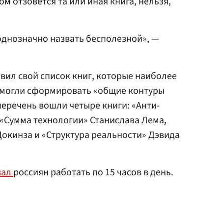
ом отзовется та или иная книга, нельзя,
однозначно назвать бесполезной», —
авил свой список книг, которые наиболее
помогли сформировать «общие контуры
перечень вошли четыре книги: «Анти-
 «Сумма технологии» Станислава Лема,
окинза и «Структура реальности» Дэвида
вал
россиян работать по 15 часов в день.