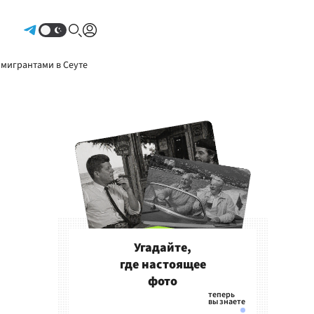
Авторизоваться
 мигрантами в Сеуте
Угадайте,
где настоящее
фото