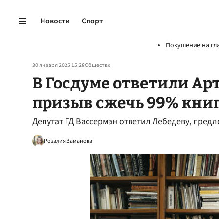
Новости
Спорт
Покушение на гл
30 января 2025 15:28
Общество
В Госдуме ответили Ар
призыв сжечь 99% кни
Депутат ГД Вассерман ответил Лебедеву, пред
Розалия Заманова