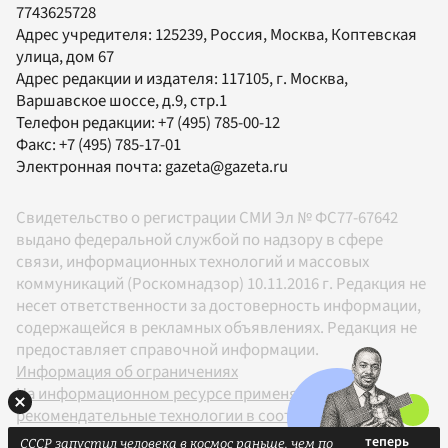
7743625728
Адрес учредителя: 125239, Россия, Москва, Коптевская
улица, дом 67
Адрес редакции и издателя:
117105
, г.
Москва
,
Варшавское шоссе, д.9, стр.1
Телефон редакции:
+7 (495) 785-00-12
Факс:
+7 (495) 785-17-01
Электронная почта:
gazeta@gazeta.ru
Свидетельство о регистрации СМИ Эл № ФС77-67642
выдано федеральной службой по надзору в сфере
связи, информационных технологий и массовых
коммуникаций (Роскомнадзор) 10.11.2016 г. Редакция не
несет ответственности за достоверность информации,
содержащейся в рекламных объявлениях. Редакция не
предоставляет справочной информации.
Информация об ограничениях
На информационном ресурсе применяются
рекомендательные технологии в соответствии с
Правилами
СССР запустил человека в космос раньше, чем по