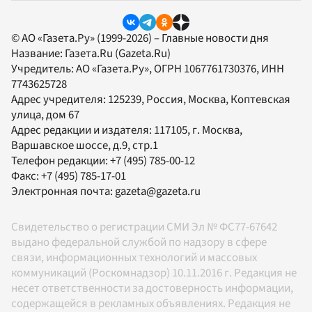
© АО «Газета.Ру» (1999-2026) – Главные новости дня
Название:
Газета.Ru
(Gazeta.Ru)
Учредитель:
АО «Газета.Ру»
, ОГРН 1067761730376, ИНН
7743625728
Адрес учредителя: 125239, Россия, Москва, Коптевская
улица, дом 67
Адрес редакции и издателя:
117105
, г.
Москва
,
Варшавское шоссе, д.9, стр.1
Телефон редакции:
+7 (495) 785-00-12
Факс:
+7 (495) 785-17-01
Электронная почта:
gazeta@gazeta.ru
Свидетельство о регистрации СМИ Эл № ФС77-67642
выдано федеральной службой по надзору в сфере
связи, информационных технологий и массовых
коммуникаций (Роскомнадзор) 10.11.2016 г. Редакция не
несет ответственности за достоверность информации,
содержащейся в рекламных объявлениях. Редакция не