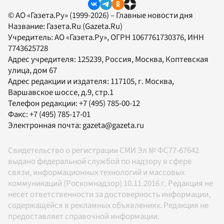
© АО «Газета.Ру» (1999-2026) – Главные новости дня
Название:
Газета.Ru
(Gazeta.Ru)
Учредитель:
АО «Газета.Ру»
, ОГРН 1067761730376, ИНН
7743625728
Адрес учредителя: 125239, Россия, Москва, Коптевская
улица, дом 67
Адрес редакции и издателя:
117105
, г.
Москва
,
Варшавское шоссе, д.9, стр.1
Телефон редакции:
+7 (495) 785-00-12
Факс:
+7 (495) 785-17-01
Электронная почта:
gazeta@gazeta.ru
Свидетельство о регистрации СМИ Эл № ФС77-67642
выдано федеральной службой по надзору в сфере
связи, информационных технологий и массовых
коммуникаций (Роскомнадзор) 10.11.2016 г. Редакция не
несет ответственности за достоверность информации,
содержащейся в рекламных объявлениях. Редакция не
предоставляет справочной информации.