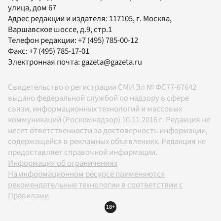
улица, дом 67
Адрес редакции и издателя:
117105
, г.
Москва
,
Варшавское шоссе, д.9, стр.1
Телефон редакции:
+7 (495) 785-00-12
Факс:
+7 (495) 785-17-01
Электронная почта:
gazeta@gazeta.ru
Свидетельство о регистрации СМИ Эл № ФС77-67642
выдано федеральной службой по надзору в сфере
связи, информационных технологий и массовых
коммуникаций (Роскомнадзор) 10.11.2016 г. Редакция не
несет ответственности за достоверность информации,
содержащейся в рекламных объявлениях. Редакция не
предоставляет справочной информации.
Информация об ограничениях
На информационном ресурсе применяются
рекомендательные технологии в соответствии с
Правилами
18+