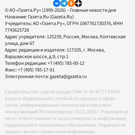
© АО «Газета.Ру» (1999-2026) – Главные новости дня
Название:
Газета.Ru
(Gazeta.Ru)
Учредитель:
АО «Газета.Ру»
, ОГРН 1067761730376, ИНН
7743625728
Адрес учредителя: 125239, Россия, Москва, Коптевская
улица, дом 67
Адрес редакции и издателя:
117105
, г.
Москва
,
Варшавское шоссе, д.9, стр.1
Телефон редакции:
+7 (495) 785-00-12
Факс:
+7 (495) 785-17-01
Электронная почта:
gazeta@gazeta.ru
Свидетельство о регистрации СМИ Эл № ФС77-67642
выдано федеральной службой по надзору в сфере
связи, информационных технологий и массовых
коммуникаций (Роскомнадзор) 10.11.2016 г. Редакция не
несет ответственности за достоверность информации,
содержащейся в рекламных объявлениях. Редакция не
предоставляет справочной информации.