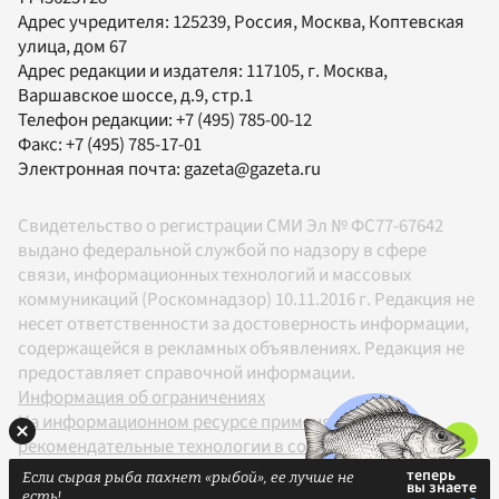
Адрес учредителя: 125239, Россия, Москва, Коптевская
улица, дом 67
Адрес редакции и издателя:
117105
, г.
Москва
,
Варшавское шоссе, д.9, стр.1
Телефон редакции:
+7 (495) 785-00-12
Факс:
+7 (495) 785-17-01
Электронная почта:
gazeta@gazeta.ru
Свидетельство о регистрации СМИ Эл № ФС77-67642
выдано федеральной службой по надзору в сфере
связи, информационных технологий и массовых
коммуникаций (Роскомнадзор) 10.11.2016 г. Редакция не
несет ответственности за достоверность информации,
содержащейся в рекламных объявлениях. Редакция не
предоставляет справочной информации.
Информация об ограничениях
На информационном ресурсе применяются
рекомендательные технологии в соответствии с
Правилами
Если сырая рыба пахнет «рыбой», ее лучше не
18+
есть!