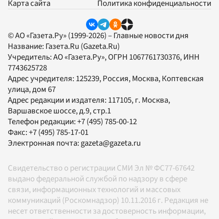
Карта сайта
Политика конфиденциальности
© АО «Газета.Ру» (1999-2026) – Главные новости дня
Название:
Газета.Ru
(Gazeta.Ru)
Учредитель:
АО «Газета.Ру»
, ОГРН 1067761730376, ИНН
7743625728
Адрес учредителя: 125239, Россия, Москва, Коптевская
улица, дом 67
Адрес редакции и издателя:
117105
, г.
Москва
,
Варшавское шоссе, д.9, стр.1
Телефон редакции:
+7 (495) 785-00-12
Факс:
+7 (495) 785-17-01
Электронная почта:
gazeta@gazeta.ru
Свидетельство о регистрации СМИ Эл № ФС77-67642
выдано федеральной службой по надзору в сфере
связи, информационных технологий и массовых
коммуникаций (Роскомнадзор) 10.11.2016 г. Редакция не
несет ответственности за достоверность информации,