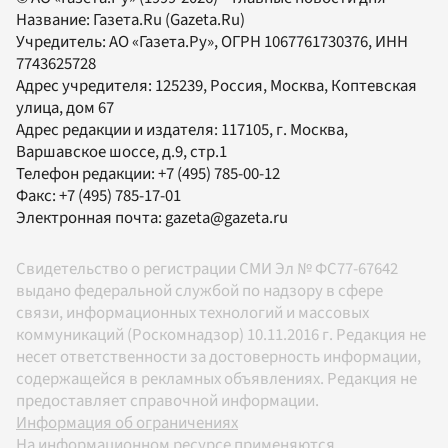
Название:
Газета.Ru
(Gazeta.Ru)
Учредитель:
АО «Газета.Ру»
, ОГРН 1067761730376, ИНН
7743625728
Адрес учредителя: 125239, Россия, Москва, Коптевская
улица, дом 67
Адрес редакции и издателя:
117105
, г.
Москва
,
Варшавское шоссе, д.9, стр.1
Телефон редакции:
+7 (495) 785-00-12
Факс:
+7 (495) 785-17-01
Электронная почта:
gazeta@gazeta.ru
Свидетельство о регистрации СМИ Эл № ФС77-67642
выдано федеральной службой по надзору в сфере
связи, информационных технологий и массовых
коммуникаций (Роскомнадзор) 10.11.2016 г. Редакция не
несет ответственности за достоверность информации,
содержащейся в рекламных объявлениях. Редакция не
предоставляет справочной информации.
Информация об ограничениях
На информационном ресурсе применяются