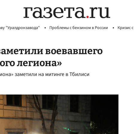
аву "Уралдронзавода"
Проблемы с бензином в России
Кризис с
заметили воевавшего
ого легиона»
гиона» заметили на митинге в Тбилиси