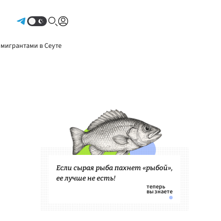
Авторизоваться
 мигрантами в Сеуте
Если сырая рыба пахнет «рыбой»,
ее лучше не есть!