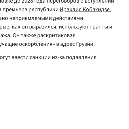
овке до 2028 года переговоров о вступлении
ам премьера республики
Ираклия Кобахидзе
,
вано неприемлемыми действиями
рые, как он выразился, используют гранты и
ажа. Он также раскритиковал
учащие оскорбления» в адрес Грузии.
могут ввести санкции из-за подавления