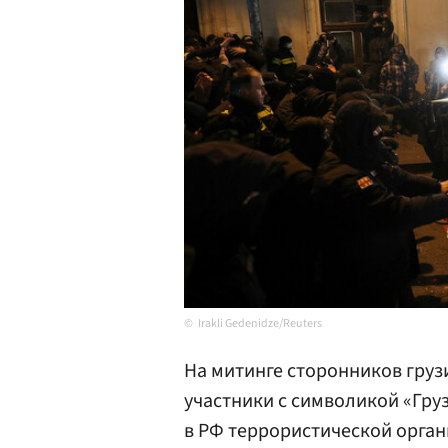
Irakli Gedenidze/Reuters
На митинге сторонников гру
участники с символикой «Гру
в РФ террористической органи