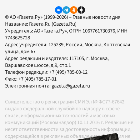
© АО «Газета.Ру» (1999-2026) – Главные новости дня
Название:
Газета.Ru
(Gazeta.Ru)
Учредитель:
АО «Газета.Ру»
, ОГРН 1067761730376, ИНН
7743625728
Адрес учредителя: 125239, Россия, Москва, Коптевская
улица, дом 67
Адрес редакции и издателя:
117105
, г.
Москва
,
Варшавское шоссе, д.9, стр.1
Телефон редакции:
+7 (495) 785-00-12
Факс:
+7 (495) 785-17-01
Электронная почта:
gazeta@gazeta.ru
Свидетельство о регистрации СМИ Эл № ФС77-67642
выдано федеральной службой по надзору в сфере
связи, информационных технологий и массовых
коммуникаций (Роскомнадзор) 10.11.2016 г. Редакция не
несет ответственности за достоверность информации,
содержащейся в рекламных объявлениях. Редакция не