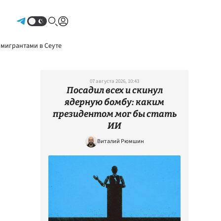
Авторизоваться
 мигрантами в Сеуте
07 августа 2026, 10:43
Посадил всех и скинул
ядерную бомбу: каким
президентом мог бы стать
ИИ
Виталий Рюмшин