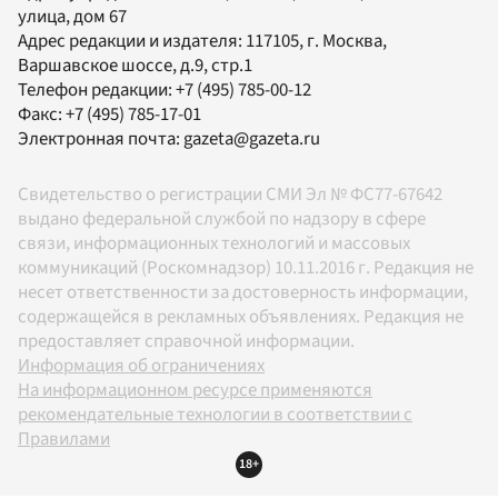
улица, дом 67
Адрес редакции и издателя:
117105
, г.
Москва
,
Варшавское шоссе, д.9, стр.1
Телефон редакции:
+7 (495) 785-00-12
Факс:
+7 (495) 785-17-01
Электронная почта:
gazeta@gazeta.ru
Свидетельство о регистрации СМИ Эл № ФС77-67642
выдано федеральной службой по надзору в сфере
связи, информационных технологий и массовых
коммуникаций (Роскомнадзор) 10.11.2016 г. Редакция не
несет ответственности за достоверность информации,
содержащейся в рекламных объявлениях. Редакция не
предоставляет справочной информации.
Информация об ограничениях
На информационном ресурсе применяются
рекомендательные технологии в соответствии с
Правилами
18+