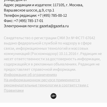
Адрес редакции и издателя:
117105
, г.
Москва
,
Варшавское шоссе, д.9, стр.1
Телефон редакции:
+7 (495) 785-00-12
Факс:
+7 (495) 785-17-01
Электронная почта:
gazeta@gazeta.ru
Свидетельство о регистрации СМИ Эл № ФС77-67642
выдано федеральной службой по надзору в сфере
связи, информационных технологий и массовых
коммуникаций (Роскомнадзор) 10.11.2016 г. Редакция не
несет ответственности за достоверность информации,
содержащейся в рекламных объявлениях. Редакция не
предоставляет справочной информации.
Информация об ограничениях
На информационном ресурсе применяются
рекомендательные технологии в соответствии с
Правилами
18+