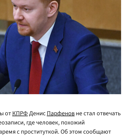
мы от
КПРФ
Денис
Парфенов
не стал отвечать
еозаписи, где человек, похожий
время с проституткой. Об этом сообщают