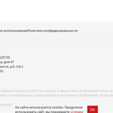
ия использования
Политика конфиденциальности
625728
а, дом 67
ссе, д.9, стр.1
-01
но федеральной службой по надзору в сфере связи, информационных т
товерность информации, содержащейся в рекламных объявлениях. Редак
ные технологии в соответствии с Правилами
На сайте используются cookies. Продолжая
Ok
использовать сайт, вы принимаете
условия