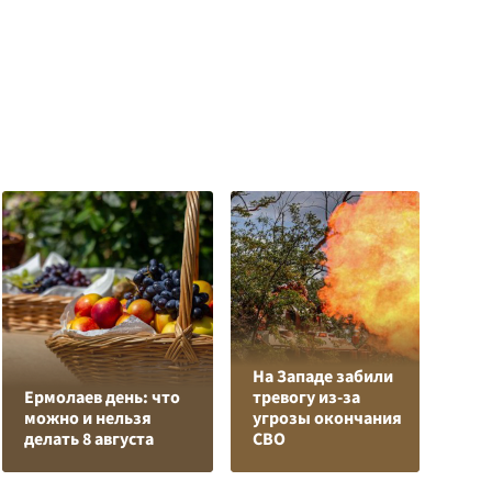
На Западе забили
К
Ермолаев день: что
тревогу из-за
Л
можно и нельзя
угрозы окончания
К
делать 8 августа
СВО
с