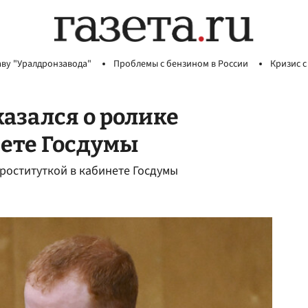
аву "Уралдронзавода"
Проблемы с бензином в России
Кризис с
азался о ролике
нете Госдумы
роституткой в кабинете Госдумы