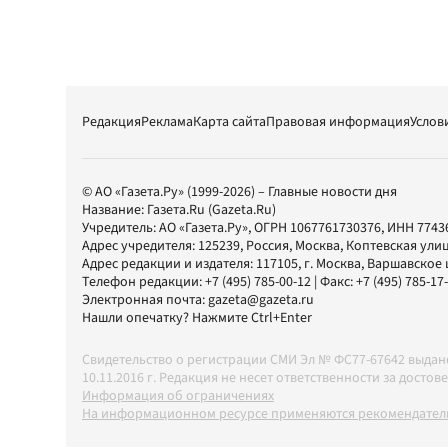
Редакция
Реклама
Карта сайта
Правовая информация
Услов
© АО «Газета.Ру» (1999-2026) – Главные новости дня
Название:
Газета.Ru
(Gazeta.Ru)
Учредитель:
АО «Газета.Ру»
, ОГРН 1067761730376, ИНН 7743
Адрес учредителя: 125239, Россия, Москва, Коптевская улиц
Адрес редакции и издателя:
117105
, г.
Москва
,
Варшавское шо
Телефон редакции:
+7 (495) 785-00-12
| Факс:
+7 (495) 785-17
Электронная почта:
gazeta@gazeta.ru
Нашли опечатку? Нажмите Ctrl+Enter
Свидетельство о регистрации СМИ Эл № ФС77-67642 выда
10.11.2016 г. Редакция не несет ответственности за дос
Информация об ограничениях
На информационном ресурсе применяются рекомендатель