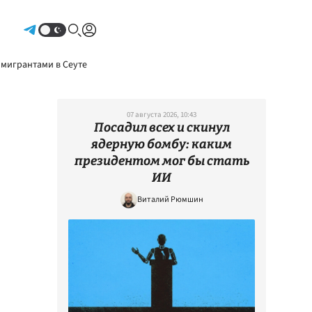
Авторизоваться
 мигрантами в Сеуте
07 августа 2026, 10:43
Посадил всех и скинул
ядерную бомбу: каким
президентом мог бы стать
ИИ
Виталий Рюмшин