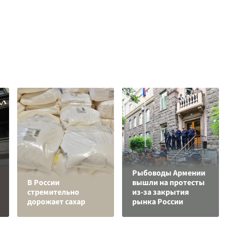
Рыбоводы Армении
В России
вышли на протесты
стремительно
из-за закрытия
дорожает сахар
рынка России