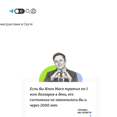
Авторизоваться
 мигрантами в Сеуте
Если бы Илон Маск тратил по 1
млн долларов в день, его
состояние не закончилось бы и
через 2000 лет