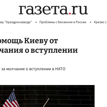
аву "Уралдронзавода"
Проблемы с бензином в России
Кризис с
омощь Киеву от
чания о вступлении
 за молчание о вступлении в НАТО