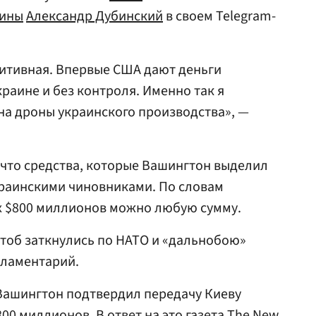
аины
Александр Дубинский
в своем Telegram-
итивная. Впервые США дают деньги
раине и без контроля. Именно так я
на дроны украинского производства», —
 что средства, которые Вашингтон выделил
краинскими чиновниками. По словам
их $800 миллионов можно любую сумму.
чтоб заткнулись по НАТО и «дальнобою»
рламентарий.
о Вашингтон подтвердил передачу Киеву
0 миллионов. В ответ на это газета The New