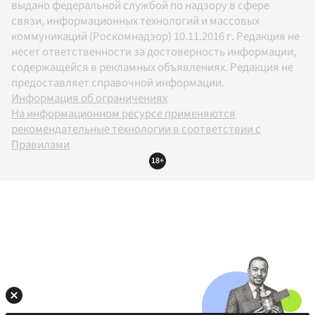
выдано федеральной службой по надзору в сфере
связи, информационных технологий и массовых
коммуникаций (Роскомнадзор) 10.11.2016 г. Редакция не
несет ответственности за достоверность информации,
содержащейся в рекламных объявлениях. Редакция не
предоставляет справочной информации.
Информация об ограничениях
На информационном ресурсе применяются
рекомендательные технологии в соответствии с
Правилами
18+