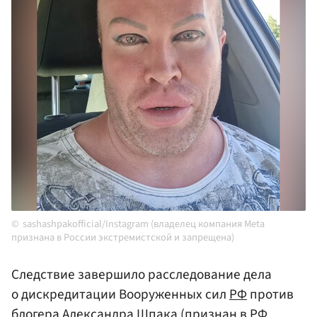
sashashpakofficial/Instagram (владелец компания Meta
признана в России экстремистской и запрещена)
Следствие завершило расследование дела
о дискредитации Вооруженных сил
РФ
против
блогера Александра
Шпака
(признан в РФ