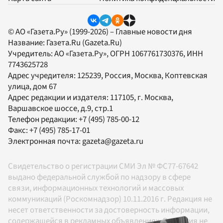
© АО «Газета.Ру» (1999-2026) – Главные новости дня
Название:
Газета.Ru
(Gazeta.Ru)
Учредитель:
АО «Газета.Ру»
, ОГРН 1067761730376, ИНН
7743625728
Адрес учредителя: 125239, Россия, Москва, Коптевская
улица, дом 67
Адрес редакции и издателя:
117105
, г.
Москва
,
Варшавское шоссе, д.9, стр.1
Телефон редакции:
+7 (495) 785-00-12
Факс:
+7 (495) 785-17-01
Электронная почта:
gazeta@gazeta.ru
Свидетельство о регистрации СМИ Эл № ФС77-67642
выдано федеральной службой по надзору в сфере
связи, информационных технологий и массовых
коммуникаций (Роскомнадзор) 10.11.2016 г. Редакция не
несет ответственности за достоверность информации,
содержащейся в рекламных объявлениях. Редакция не