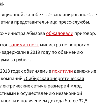
ы
.
лляционной жалобе <…> запланировано <…>
тметила представительница пресс-службы.
экс-министра Абызова
обжаловали
приговор.
ызов
занимал пост
министра по вопросам
о задержали в 2019 году по обвинению
сумм за рубеж.
–2018 годах обвиняемые
похитили
денежные
х компаний
«Сибирская энергетическая
лектрические сети» в размере 4 млрд
астными к осуществлению незаконной
ьности и получением дохода более 32,5