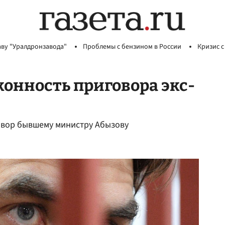
аву "Уралдронзавода"
Проблемы с бензином в России
Кризис с
конность приговора экс-
овор бывшему министру Абызову