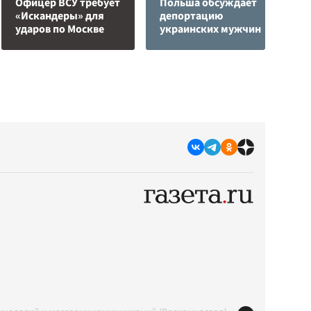
Офицер ВСУ требует
Польша обсуждает
в
«Искандеры» для
депортацию
о
ударов по Москве
украинских мужчин
п