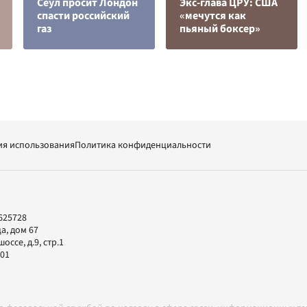
Сеул просит Лондон
Экс-глава ЦРУ: США
спасти российский
«мечутся как
газ
пьяный боксер»
ия использования
Политика конфиденциальности
625728
а, дом 67
ссе, д.9, стр.1
-01