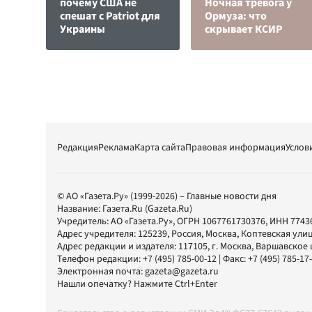
почему США не
Ночная тревога у
спешат с Patriot для
Ормуза: что
Украины
скрывает КСИР
Редакция
Реклама
Карта сайта
Правовая информация
Услов
© АО «Газета.Ру» (1999-2026) – Главные новости дня
Название:
Газета.Ru
(Gazeta.Ru)
Учредитель:
АО «Газета.Ру»
, ОГРН 1067761730376, ИНН 7743
Адрес учредителя: 125239, Россия, Москва, Коптевская улиц
Адрес редакции и издателя:
117105
, г.
Москва
,
Варшавское шо
Телефон редакции:
+7 (495) 785-00-12
| Факс:
+7 (495) 785-17
Электронная почта:
gazeta@gazeta.ru
Нашли опечатку? Нажмите Ctrl+Enter