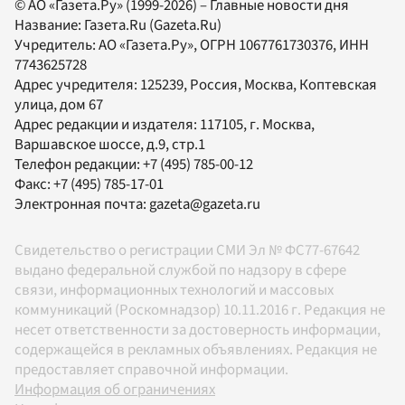
© АО «Газета.Ру» (1999-2026) – Главные новости дня
Название:
Газета.Ru
(Gazeta.Ru)
Учредитель:
АО «Газета.Ру»
, ОГРН 1067761730376, ИНН
7743625728
Адрес учредителя: 125239, Россия, Москва, Коптевская
улица, дом 67
Адрес редакции и издателя:
117105
, г.
Москва
,
Варшавское шоссе, д.9, стр.1
Телефон редакции:
+7 (495) 785-00-12
Факс:
+7 (495) 785-17-01
Электронная почта:
gazeta@gazeta.ru
Свидетельство о регистрации СМИ Эл № ФС77-67642
выдано федеральной службой по надзору в сфере
связи, информационных технологий и массовых
коммуникаций (Роскомнадзор) 10.11.2016 г. Редакция не
несет ответственности за достоверность информации,
содержащейся в рекламных объявлениях. Редакция не
предоставляет справочной информации.
Информация об ограничениях