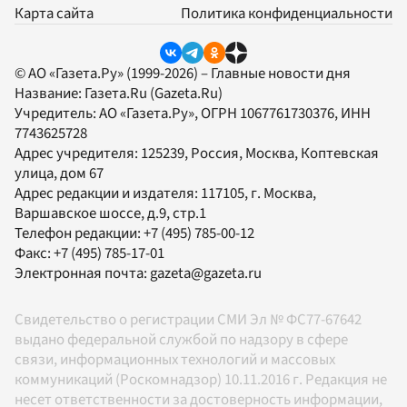
Карта сайта
Политика конфиденциальности
© АО «Газета.Ру» (1999-2026) – Главные новости дня
Название:
Газета.Ru
(Gazeta.Ru)
Учредитель:
АО «Газета.Ру»
, ОГРН 1067761730376, ИНН
7743625728
Адрес учредителя: 125239, Россия, Москва, Коптевская
улица, дом 67
Адрес редакции и издателя:
117105
, г.
Москва
,
Варшавское шоссе, д.9, стр.1
Телефон редакции:
+7 (495) 785-00-12
Факс:
+7 (495) 785-17-01
Электронная почта:
gazeta@gazeta.ru
Свидетельство о регистрации СМИ Эл № ФС77-67642
выдано федеральной службой по надзору в сфере
связи, информационных технологий и массовых
коммуникаций (Роскомнадзор) 10.11.2016 г. Редакция не
несет ответственности за достоверность информации,