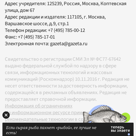
Адрес учредителя: 125239, Россия, Москва, Коптевская
улица, дом 67
Адрес редакции и издателя:
117105
, г.
Москва
,
Варшавское шоссе, д.9, стр.1
Телефон редакции:
+7 (495) 785-00-12
Факс:
+7 (495) 785-17-01
Электронная почта:
gazeta@gazeta.ru
Свидетельство о регистрации СМИ Эл № ФС77-67642
выдано федеральной службой по надзору в сфере
связи, информационных технологий и массовых
коммуникаций (Роскомнадзор) 10.11.2016 г. Редакция не
несет ответственности за достоверность информации,
содержащейся в рекламных объявлениях. Редакция не
предоставляет справочной информации.
Информация об ограничениях
На информационном ресурсе применяются
рекомендательные технологии в соответствии с
Правилами
Если сырая рыба пахнет «рыбой», ее лучше не
18+
есть!