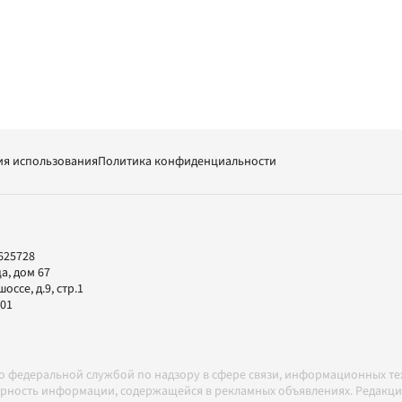
ия использования
Политика конфиденциальности
625728
а, дом 67
ссе, д.9, стр.1
-01
но федеральной службой по надзору в сфере связи, информационных т
товерность информации, содержащейся в рекламных объявлениях. Редак