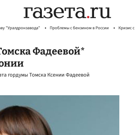
аву "Уралдронзавода"
Проблемы с бензином в России
Кризис с
Томска Фадеевой*
лонии
тата гордумы Томска Ксении Фадеевой