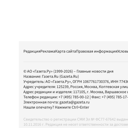
Редакция
Реклама
Карта сайта
Правовая информация
Услов
© АО «Газета.Ру» (1999-2026) – Главные новости дня
Название:
Газета.Ru
(Gazeta.Ru)
Учредитель:
АО «Газета.Ру»
, ОГРН 1067761730376, ИНН 7743
Адрес учредителя: 125239, Россия, Москва, Коптевская улиц
Адрес редакции и издателя:
117105
, г.
Москва
,
Варшавское шо
Телефон редакции:
+7 (495) 785-00-12
| Факс:
+7 (495) 785-17
Электронная почта:
gazeta@gazeta.ru
Нашли опечатку? Нажмите Ctrl+Enter
Свидетельство о регистрации СМИ Эл № ФС77-67642 выда
10.11.2016 г. Редакция не несет ответственности за дос