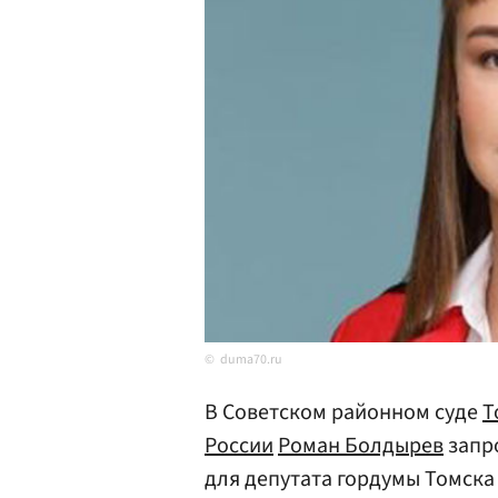
duma70.ru
В Советском районном суде
Т
России
Роман Болдырев
запро
для депутата гордумы Томска