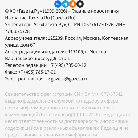
© АО «Газета.Ру» (1999-2026) – Главные новости дня
Название:
Газета.Ru
(Gazeta.Ru)
Учредитель:
АО «Газета.Ру»
, ОГРН 1067761730376, ИНН
7743625728
Адрес учредителя: 125239, Россия, Москва, Коптевская
улица, дом 67
Адрес редакции и издателя:
117105
, г.
Москва
,
Варшавское шоссе, д.9, стр.1
Телефон редакции:
+7 (495) 785-00-12
Факс:
+7 (495) 785-17-01
Электронная почта:
gazeta@gazeta.ru
Свидетельство о регистрации СМИ Эл № ФС77-67642
выдано федеральной службой по надзору в сфере
связи, информационных технологий и массовых
коммуникаций (Роскомнадзор) 10.11.2016 г. Редакция не
несет ответственности за достоверность информации,
содержащейся в рекламных объявлениях. Редакция не
предоставляет справочной информации.