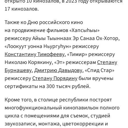
открыто 10 кинозалов, в 2023 году открываются
17 кинозалов.
Также ко Дню российского кино
на продвижение фильмов «Хапсыһыы»
режиссеру Айыы Тыыннаах Эр Санаа Ох-Хотор,
«Лоокуут уонна Ньургуһун» режиссеру
Константину Тимофееву
, «Тимир» режиссеру
Николаю Корякину, «Эт» режиссерам
Степану
Бурнашеву
,
Дмитрию Давыдову
, «Спид Стар»
режиссеру
Степану Порядину
были вручены
сертификаты на 300 тысяч рублей.
Кроме того, в столице республики построят
многофункциональный кинопавильон полного
цикла с помещениями для съемок, студией
звукозаписи, монтажа, цветокоррекции и