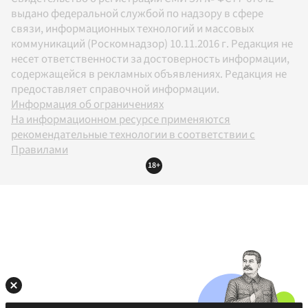
выдано федеральной службой по надзору в сфере
связи, информационных технологий и массовых
коммуникаций (Роскомнадзор) 10.11.2016 г. Редакция не
несет ответственности за достоверность информации,
содержащейся в рекламных объявлениях. Редакция не
предоставляет справочной информации.
Информация об ограничениях
На информационном ресурсе применяются
рекомендательные технологии в соответствии с
Правилами
18+