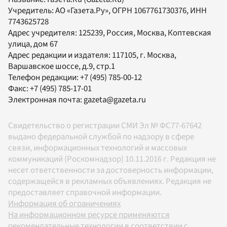
Учредитель:
АО «Газета.Ру»
, ОГРН 1067761730376, ИНН
7743625728
Адрес учредителя: 125239, Россия, Москва, Коптевская
улица, дом 67
Адрес редакции и издателя:
117105
, г.
Москва
,
Варшавское шоссе, д.9, стр.1
Телефон редакции:
+7 (495) 785-00-12
Факс:
+7 (495) 785-17-01
Электронная почта:
gazeta@gazeta.ru
Свидетельство о регистрации СМИ Эл № ФС77-67642
выдано федеральной службой по надзору в сфере
связи, информационных технологий и массовых
коммуникаций (Роскомнадзор) 10.11.2016 г. Редакция не
несет ответственности за достоверность информации,
содержащейся в рекламных объявлениях. Редакция не
предоставляет справочной информации.
Информация об ограничениях
На информационном ресурсе применяются
рекомендательные технологии в соответствии с