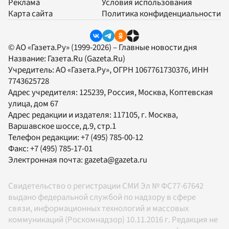
Реклама
Условия использования
Карта сайта
Политика конфиденциальности
© АО «Газета.Ру» (1999-2026) – Главные новости дня
Название:
Газета.Ru
(Gazeta.Ru)
Учредитель:
АО «Газета.Ру»
, ОГРН 1067761730376, ИНН
7743625728
Адрес учредителя: 125239, Россия, Москва, Коптевская
улица, дом 67
Адрес редакции и издателя:
117105
, г.
Москва
,
Варшавское шоссе, д.9, стр.1
Телефон редакции:
+7 (495) 785-00-12
Факс:
+7 (495) 785-17-01
Электронная почта:
gazeta@gazeta.ru
Свидетельство о регистрации СМИ Эл № ФС77-67642
выдано федеральной службой по надзору в сфере
связи, информационных технологий и массовых
коммуникаций (Роскомнадзор) 10.11.2016 г. Редакция не