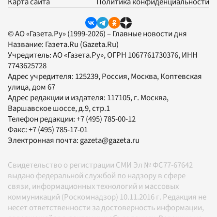
Карта сайта
Политика конфиденциальности
© АО «Газета.Ру» (1999-2026) – Главные новости дня
Название:
Газета.Ru
(Gazeta.Ru)
Учредитель:
АО «Газета.Ру»
, ОГРН 1067761730376, ИНН
7743625728
Адрес учредителя: 125239, Россия, Москва, Коптевская
улица, дом 67
Адрес редакции и издателя:
117105
, г.
Москва
,
Варшавское шоссе, д.9, стр.1
Телефон редакции:
+7 (495) 785-00-12
Факс:
+7 (495) 785-17-01
Электронная почта:
gazeta@gazeta.ru
Свидетельство о регистрации СМИ Эл № ФС77-67642
выдано федеральной службой по надзору в сфере
связи, информационных технологий и массовых
коммуникаций (Роскомнадзор) 10.11.2016 г. Редакция не
несет ответственности за достоверность информации,