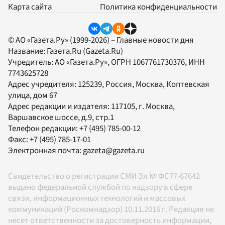
Карта сайта
Политика конфиденциальности
© АО «Газета.Ру» (1999-2026) – Главные новости дня
Название:
Газета.Ru
(Gazeta.Ru)
Учредитель:
АО «Газета.Ру»
, ОГРН 1067761730376, ИНН
7743625728
Адрес учредителя: 125239, Россия, Москва, Коптевская
улица, дом 67
Адрес редакции и издателя:
117105
, г.
Москва
,
Варшавское шоссе, д.9, стр.1
Телефон редакции:
+7 (495) 785-00-12
Факс:
+7 (495) 785-17-01
Электронная почта:
gazeta@gazeta.ru
Свидетельство о регистрации СМИ Эл № ФС77-67642
выдано федеральной службой по надзору в сфере
связи, информационных технологий и массовых
коммуникаций (Роскомнадзор) 10.11.2016 г. Редакция не
несет ответственности за достоверность информации,