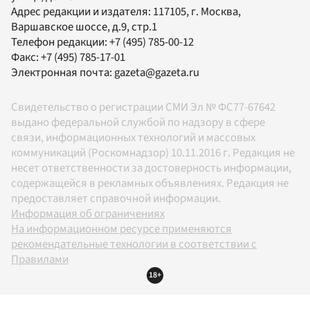
Адрес редакции и издателя:
117105
, г.
Москва
,
Варшавское шоссе, д.9, стр.1
Телефон редакции:
+7 (495) 785-00-12
Факс:
+7 (495) 785-17-01
Электронная почта:
gazeta@gazeta.ru
Свидетельство о регистрации СМИ Эл № ФС77-67642
выдано федеральной службой по надзору в сфере
связи, информационных технологий и массовых
коммуникаций (Роскомнадзор) 10.11.2016 г. Редакция не
несет ответственности за достоверность информации,
содержащейся в рекламных объявлениях. Редакция не
предоставляет справочной информации.
Информация об ограничениях
На информационном ресурсе применяются
рекомендательные технологии в соответствии с
Правилами
18+