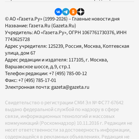
© АО «Газета.Ру» (1999-2026) – Главные новости дня
Название:
Газета.Ru
(Gazeta.Ru)
Учредитель:
АО «Газета.Ру»
, ОГРН 1067761730376, ИНН
7743625728
Адрес учредителя: 125239, Россия, Москва, Коптевская
улица, дом 67
Адрес редакции и издателя:
117105
, г.
Москва
,
Варшавское шоссе, д.9, стр.1
Телефон редакции:
+7 (495) 785-00-12
Факс:
+7 (495) 785-17-01
Электронная почта:
gazeta@gazeta.ru
Свидетельство о регистрации СМИ Эл № ФС77-67642
выдано федеральной службой по надзору в сфере
связи, информационных технологий и массовых
коммуникаций (Роскомнадзор) 10.11.2016 г. Редакция не
несет ответственности за достоверность информации,
содержащейся в рекламных объявлениях. Редакция не