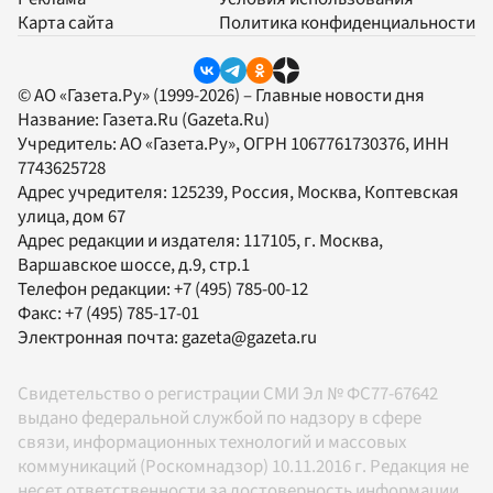
Карта сайта
Политика конфиденциальности
© АО «Газета.Ру» (1999-2026) – Главные новости дня
Название:
Газета.Ru
(Gazeta.Ru)
Учредитель:
АО «Газета.Ру»
, ОГРН 1067761730376, ИНН
7743625728
Адрес учредителя: 125239, Россия, Москва, Коптевская
улица, дом 67
Адрес редакции и издателя:
117105
, г.
Москва
,
Варшавское шоссе, д.9, стр.1
Телефон редакции:
+7 (495) 785-00-12
Факс:
+7 (495) 785-17-01
Электронная почта:
gazeta@gazeta.ru
Свидетельство о регистрации СМИ Эл № ФС77-67642
выдано федеральной службой по надзору в сфере
связи, информационных технологий и массовых
коммуникаций (Роскомнадзор) 10.11.2016 г. Редакция не
несет ответственности за достоверность информации,