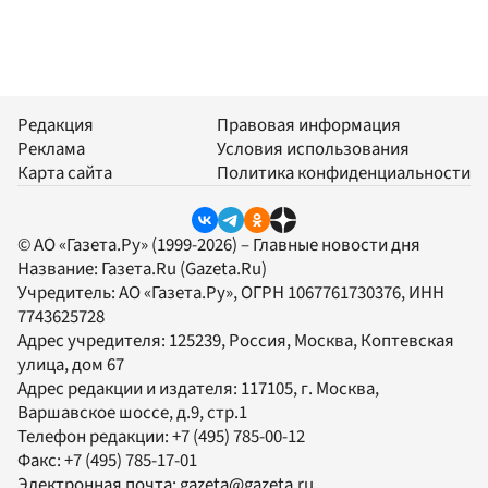
Редакция
Правовая информация
Реклама
Условия использования
Карта сайта
Политика конфиденциальности
© АО «Газета.Ру» (1999-2026) – Главные новости дня
Название:
Газета.Ru
(Gazeta.Ru)
Учредитель:
АО «Газета.Ру»
, ОГРН 1067761730376, ИНН
7743625728
Адрес учредителя: 125239, Россия, Москва, Коптевская
улица, дом 67
Адрес редакции и издателя:
117105
, г.
Москва
,
Варшавское шоссе, д.9, стр.1
Телефон редакции:
+7 (495) 785-00-12
Факс:
+7 (495) 785-17-01
Электронная почта:
gazeta@gazeta.ru