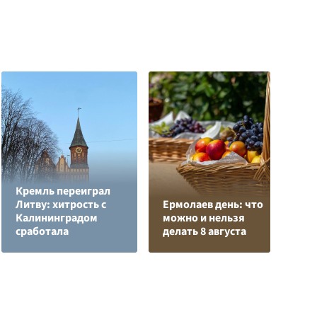
Кремль переиграл
О
Литву: хитрость с
Ермолаев день: что
о
Калининградом
можно и нельзя
п
сработала
делать 8 августа
О