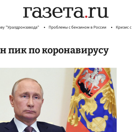
аву "Уралдронзавода"
Проблемы с бензином в России
Кризис с
ен пик по коронавирусу