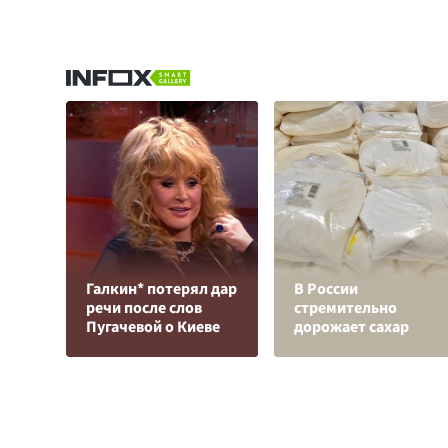
Галкин* потерял дар
В России
речи после слов
стремительно
Пугачевой о Киеве
дорожает сахар