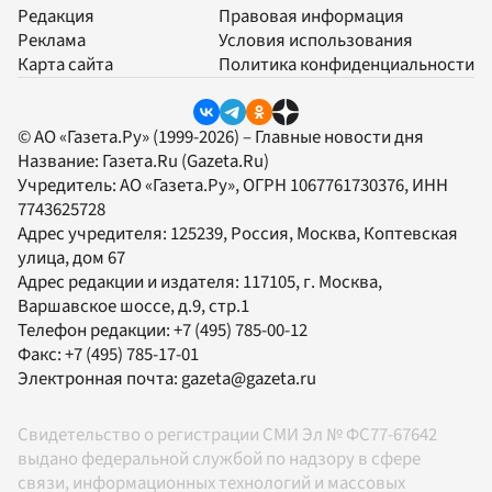
Редакция
Правовая информация
Реклама
Условия использования
Карта сайта
Политика конфиденциальности
© АО «Газета.Ру» (1999-2026) – Главные новости дня
Название:
Газета.Ru
(Gazeta.Ru)
Учредитель:
АО «Газета.Ру»
, ОГРН 1067761730376, ИНН
7743625728
Адрес учредителя: 125239, Россия, Москва, Коптевская
улица, дом 67
Адрес редакции и издателя:
117105
, г.
Москва
,
Варшавское шоссе, д.9, стр.1
Телефон редакции:
+7 (495) 785-00-12
Факс:
+7 (495) 785-17-01
Электронная почта:
gazeta@gazeta.ru
Свидетельство о регистрации СМИ Эл № ФС77-67642
выдано федеральной службой по надзору в сфере
связи, информационных технологий и массовых