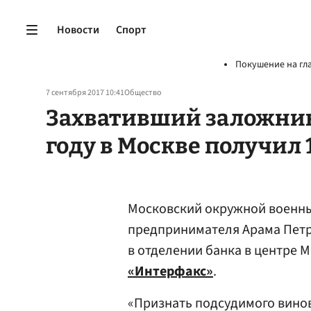
Новости
Спорт
Покушение на гл
7 сентября 2017 10:41
Общество
Захвативший заложник
году в Москве получил 
Московский окружной военны
предпринимателя Арама Петр
в отделении банка в центре М
«Интерфакс»
.
«Признать подсудимого винов