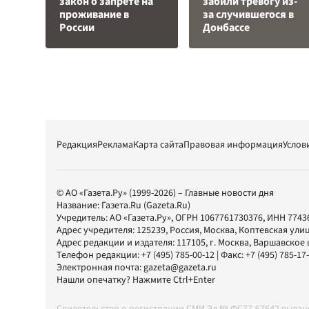
закон о запрете на
забили тревогу из-
проживание в
за случившегося в
России
Донбассе
Редакция
Реклама
Карта сайта
Правовая информация
Услов
© АО «Газета.Ру» (1999-2026) – Главные новости дня
Название:
Газета.Ru
(Gazeta.Ru)
Учредитель:
АО «Газета.Ру»
, ОГРН 1067761730376, ИНН 7743
Адрес учредителя: 125239, Россия, Москва, Коптевская улиц
Адрес редакции и издателя:
117105
, г.
Москва
,
Варшавское шо
Телефон редакции:
+7 (495) 785-00-12
| Факс:
+7 (495) 785-17
Электронная почта:
gazeta@gazeta.ru
Нашли опечатку? Нажмите Ctrl+Enter
Свидетельство о регистрации СМИ Эл № ФС77-67642 выда