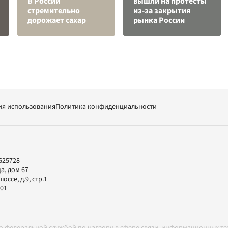
В России
вышли на протесты
стремительно
из-за закрытия
дорожает сахар
рынка России
ия использования
Политика конфиденциальности
625728
а, дом 67
ссе, д.9, стр.1
-01
но федеральной службой по надзору в сфере связи, информационных т