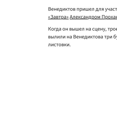
Венедиктов пришел для участ
«Завтра»
Александром Проха
Когда он вышел на сцену, тр
вылили на Венедиктова три б
листовки.