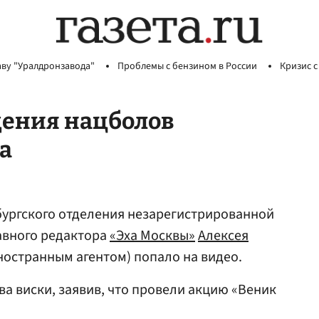
аву "Уралдронзавода"
Проблемы с бензином в России
Кризис с
дения нацболов
а
бургского отделения незарегистрированной
лавного редактора
«Эха Москвы»
Алексея
ностранным агентом) попало на видео.
а виски, заявив, что провели акцию «Веник