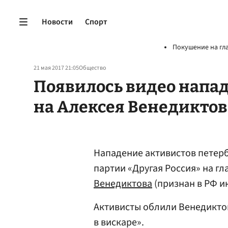
Новости
Спорт
Покушение на гл
21 мая 2017 21:05
Общество
Появилось видео напа
на Алексея Венедиктов
Нападение активистов петер
партии «Другая Россия» на г
Венедиктова
(признан в РФ и
Активисты облили Венедиктов
в вискаре».