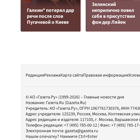
Зеленский
Галкин* потерял дар
неприлично повел
речи после слов
cебя в присутствии
Пугачевой о Киеве
фон дер Ляйен
Редакция
Реклама
Карта сайта
Правовая информация
Услов
© АО «Газета.Ру» (1999-2026) – Главные новости дня
Название:
Газета.Ru
(Gazeta.Ru)
Учредитель:
АО «Газета.Ру»
, ОГРН 1067761730376, ИНН 7743
Адрес учредителя: 125239, Россия, Москва, Коптевская улиц
Адрес редакции и издателя:
117105
, г.
Москва
,
Варшавское шо
Телефон редакции:
+7 (495) 785-00-12
| Факс:
+7 (495) 785-17
Электронная почта:
gazeta@gazeta.ru
Нашли опечатку? Нажмите Ctrl+Enter